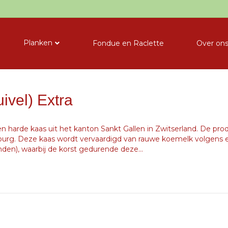
Planken
Fondue en Raclette
Over on
ivel) Extra
een harde kaas uit het kanton Sankt Gallen in Zwitserland. De prod
urg. Deze kaas wordt vervaardigd van rauwe koemelk volgens ee
den), waarbij de korst gedurende deze…