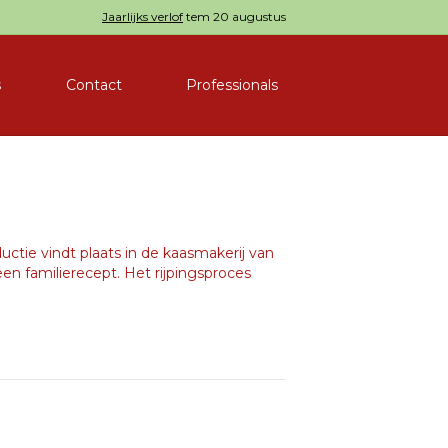
Jaarlijks verlof
tem 20 augustus
s
Contact
Professionals
uctie vindt plaats in de kaasmakerij van
n familierecept. Het rijpingsproces