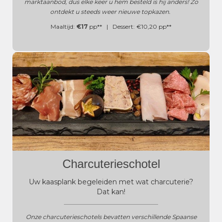
marktaanbod, dus elke keer u hem besteld is hij anders! Zo
ontdekt u steeds weer nieuwe topkazen.
Maaltijd:
€17
pp** | Dessert: €10,20 pp**
Charcuterieschotel
Uw kaasplank begeleiden met wat charcuterie?
Dat kan!
______________________________________
Onze charcuterieschotels bevatten verschillende Spaanse