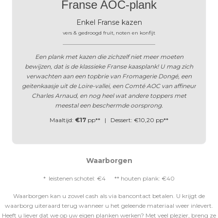
Franse AOC-plank
Enkel Franse kazen
vers & gedroogd fruit, noten en konfijt
______________________________________
Een plank met kazen die zichzelf niet meer moeten
bewijzen, dat is de klassieke Franse kaasplank! U mag zich
verwachten aan een topbrie van Fromagerie Dongé, een
geitenkaasje uit de Loire-vallei, een Comté AOC van affineur
Charles Arnaud, en nog heel wat andere toppers met
meestal een beschermde oorsprong.
Maaltijd:
€17
pp** | Dessert: €10,20 pp**
Waarborgen
* leistenen schotel: €4 ** houten plank: €40
Waarborgen kan u zowel cash als via bancontact betalen. U krijgt de
waarborg uiteraard terug wanneer u het geleende materiaal weer inlevert.
Heeft u liever dat we op uw eigen planken werken? Met veel plezier, breng ze