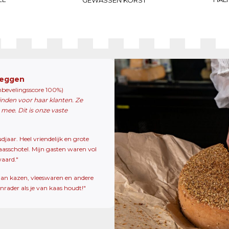
zeggen
nbevelingsscore 100%)
inden voor haar klanten. Ze
mee. Dit is onze vaste
aar. Heel vriendelijk en grote
asschotel. Mijn gasten waren vol
an waard."
aan kazen, vleeswaren en andere
anrader als je van kaas houdt!"