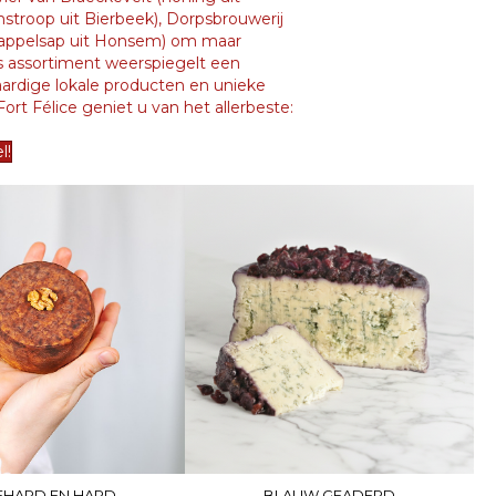
stroop uit Bierbeek), Dorpsbrouwerij
, (appelsap uit Honsem) om maar
s assortiment weerspiegelt een
ardige lokale producten en unieke
 Fort Félice geniet u van het allerbeste:
l!
BLAUW GEADERD
FHARD EN HARD