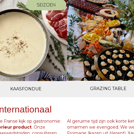
GRAZING TABLE
KAASFONDUE
internationaal
de Franse kijk op gastronomie:
Al geruime tijd zijn ook korte ke
erieur product
. Onze
omarmen we evengoed. We wer
aaswedstrijden, consulteren
Fromage (kazen uit Herent), Xav