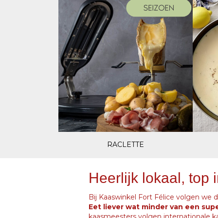
RACLETTE
Heerlijk lokaal, top 
Bij Kaaswinkel Fort Félice volgen we 
Eet liever wat minder van een sup
kaasmeesters volgen internationale k