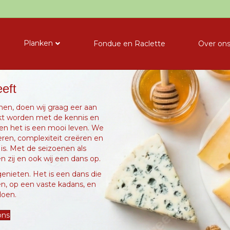
Planken
Fondue en Raclette
Over on
eft
nen, doen wij graag eer aan
kt worden met de kennis en
 en het is een mooi leven. We
eren, complexiteit creëren en
 is. Met de seizoenen als
ren zij en ook wij een dans op.
genieten. Het is een dans die
ren, op een vaste kadans, en
doen.
ons