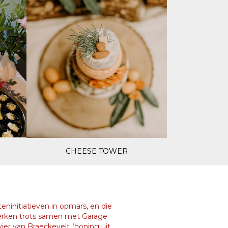
CHEESE TOWER
teninitiatieven in opmars, en die
ken trots samen met Garage
ier van Braeckevelt (honing uit