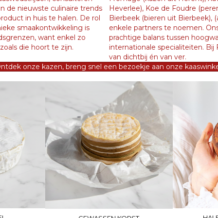
n de nieuwste culinaire trends
Heverlee), Koe de Foudre (peren
oduct in huis te halen. De rol
Bierbeek (bieren uit Bierbeek)
nieke smaakontwikkeling is
enkele partners te noemen. On
ndsgrenzen, want enkel zo
prachtige balans tussen hoogwa
oals die hoort te zijn.
internationale specialiteiten. Bij
van dichtbij én van ver.
ntdek onze kazen, breng snel een bezoekje aan onze kaaswinke
EL
HAL
GEWASSEN KORST