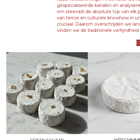
gespecialiseerde kanalen en analysere
om steevast de absolute top van elk pr
van terroir en culturele knowhow in u
cruciaal. Daarom overschrijden we la
vinden we de traditionele verfijndheid z
O
WITSCHIMM
GEIT EN SCHAAP