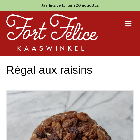
Jaarlijks verlof
tem 20 augustus
M
Régal aux raisins