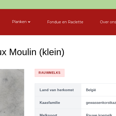
Planken
Fondue en Raclette
Over on
 Moulin (klein)
RAUWMELKS
Land van herkomst
België
Kaasfamilie
gewassenkorstka
Melksoort
Rauwe koemelk