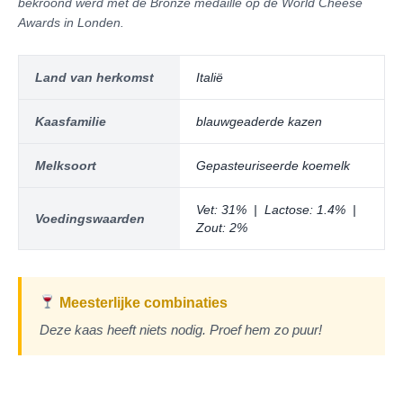
bekroond werd met de Bronze medaille op de World Cheese
Awards in Londen.
Land van herkomst
Italië
Kaasfamilie
blauwgeaderde kazen
Melksoort
Gepasteuriseerde koemelk
Vet: 31% | Lactose: 1.4% |
Voedingswaarden
Zout: 2%
Meesterlijke combinaties
Deze kaas heeft niets nodig. Proef hem zo puur!