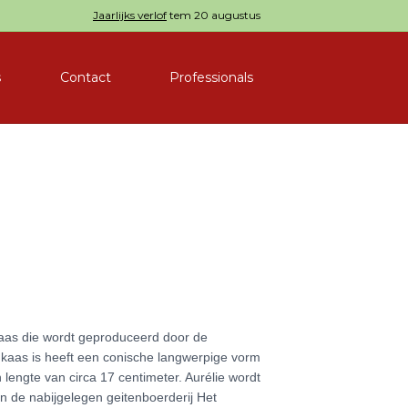
Jaarlijks verlof
tem 20 augustus
s
Contact
Professionals
kaas die wordt geproduceerd door de
kaas is heeft een conische langwerpige vorm
lengte van circa 17 centimeter. Aurélie wordt
n de nabijgelegen geitenboerderij Het