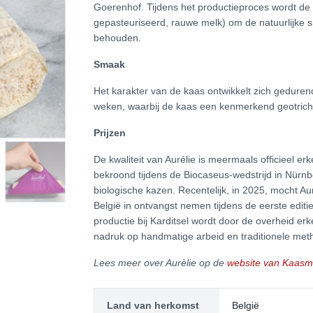
Goerenhof. Tijdens het productieproces wordt de 
gepasteuriseerd, rauwe melk) om de natuurlijke 
behouden.
Smaak
Het karakter van de kaas ontwikkelt zich geduren
weken, waarbij de kaas een kenmerkend geotrichu
Prijzen
De kwaliteit van Aurélie is meermaals officieel e
bekroond tijdens de Biocaseus-wedstrijd in Nürnbe
biologische kazen. Recentelijk, in 2025, mocht Au
België in ontvangst nemen tijdens de eerste edit
productie bij Karditsel wordt door de overheid e
nadruk op handmatige arbeid en traditionele met
Lees meer over Aurèlie op de
website van Kaasma
Land van herkomst
België