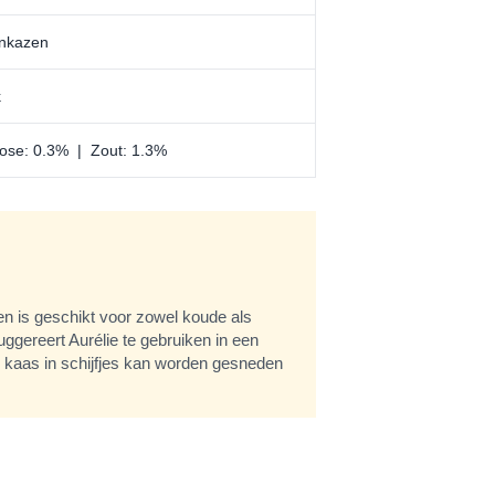
enkazen
k
tose: 0.3% | Zout: 1.3%
en is geschikt voor zowel koude als
ggereert Aurélie te gebruiken in een
e kaas in schijfjes kan worden gesneden