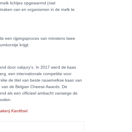
melk lichtjes opgewarmd (niet
smaken van en organismen in de melk te
de een rijpingsproces van minstens twee
mkorstje krijgt.
rkend door vakjury’s. In 2017 werd de kaas
rg, een internationale competitie voor
rélie de titel van beste rauwmelkse kaas van
ie van de Belgian Cheese Awards. De
rkend als een officieel ambacht vanwege de
hoden.
kerij Karditsel
.