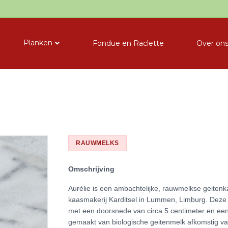
Planken
Fondue en Raclette
Over on
RAUWMELKS
Omschrijving
Aurélie is een ambachtelijke, rauwmelkse geiten
kaasmakerij Karditsel in Lummen, Limburg. Deze 
met een doorsnede van circa 5 centimeter en een 
gemaakt van biologische geitenmelk afkomstig va