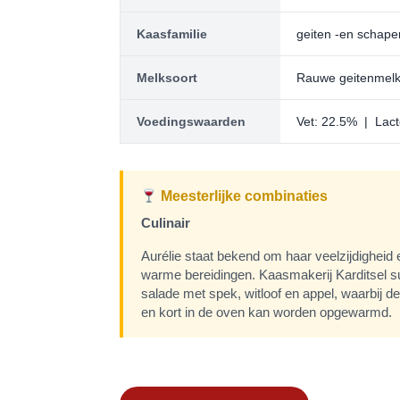
Kaasfamilie
geiten -en schap
Melksoort
Rauwe geitenmel
Voedingswaarden
Vet: 22.5% | Lac
Meesterlijke combinaties
Culinair
Aurélie staat bekend om haar veelzijdigheid 
warme bereidingen. Kaasmakerij Karditsel su
salade met spek, witloof en appel, waarbij d
en kort in de oven kan worden opgewarmd.